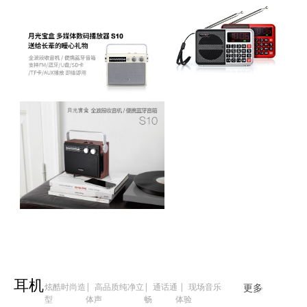
耳机
炫酷时尚造
| 高品质纯净立
| 通话通
| 现场音乐
更多
型
体声
畅
体验