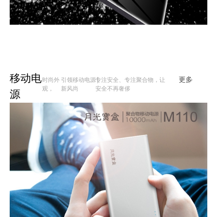
移动电
时尚外
引领移动电源
专注安全、专注聚合物，让
|
更多
观，
新风尚
安全不再奢侈
源