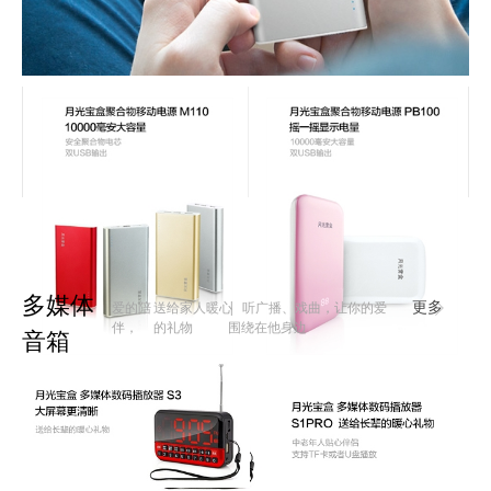
多媒体
爱的陪
送给家人暖心
| 听广播、戏曲，让你的爱
更多
伴，
的礼物
围绕在他身边
音箱