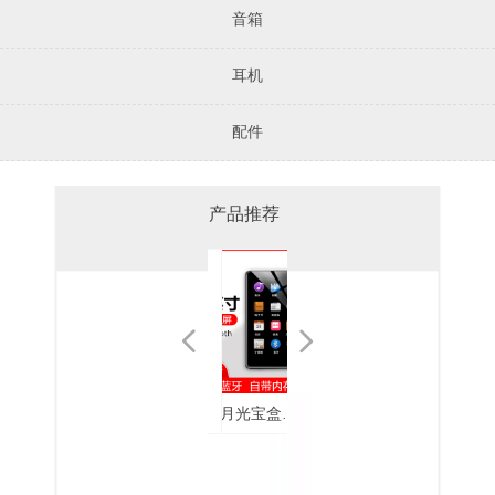
音箱
耳机
配件
产品推荐
넳
넲
月光宝盒
mp4随身听
月光宝盒
月光宝盒无
月光宝盒
月光宝盒 Y5
月光宝盒 Y3
月光宝盒
月光宝盒耳
月光宝耳机
月光宝盒耳
月光宝盒耳
月光宝盒直
月光宝盒便
月光宝盒
月光宝盒
Free Pods 白
学生学习英
mp3播放器
损音乐播放
EP2688 双动
全金属入耳
通用立体声
MP3播放器
机EP2526
EP2535
机
机EP2568
插式MP3
携无损音乐
A9MP5播放
mp4大屏触
色真无线蓝
语听读神器
蓝牙mp4无
器F130
圈耳机
式耳机
入耳式耳机
F109
EP2526PLUS
JD21
播放器Z6
器蓝牙外放
摸款蓝牙版