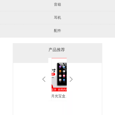
音箱
耳机
配件
产品推荐
넳
넲
月光宝盒
mp4随身听
月光宝盒
月光宝盒无
月光宝盒
月光宝盒 Y5
月光宝盒 Y3
月光宝盒
月光宝盒耳
月光宝耳机
月光宝盒耳
月光宝盒耳
月光宝盒直
月光宝盒便
月光宝盒
月光宝盒
Free Pods 白
学生学习英
mp3播放器
损音乐播放
EP2688 双动
全金属入耳
通用立体声
MP3播放器
机EP2526
EP2535
机
机EP2568
插式MP3
携无损音乐
A9MP5播放
mp4大屏触
色真无线蓝
语听读神器
蓝牙mp4无
器F130
圈耳机
式耳机
入耳式耳机
F109
EP2526PLUS
JD21
播放器Z6
器蓝牙外放
摸款蓝牙版