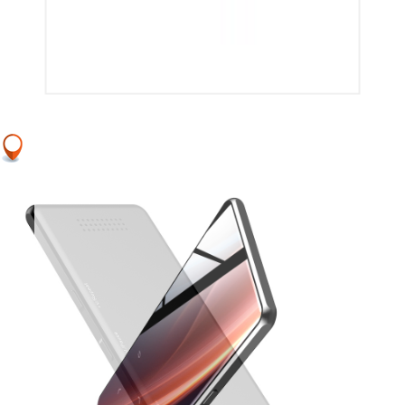
牙耳机适用
听力听歌
损音乐A3
音乐播放器
随身听A6
于苹果
mp3播放器
iphone7/8/X
A5
Air运动双耳
入耳式华为
小米手机耳
机